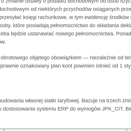
o zmianie ustawy o podatku dochodowym od osób fizy
ochodowym od niektórych przychodów osiąganych przez 
przesyłać księgi rachunkowe, w tym ewidencję środków t
soby, które posiadają pełnomocnictwo do składania dekl
rzeba będzie ustanawiać nowego pełnomocnictwa. Ponad
ów.
obrotowego objętego obowiązkiem — niezależnie od term
prawnie oznakowany plan kont powinien istnieć od 1 sty
dowania własnej siatki taryfowej. Bazuje na trzech zmien
topniu dostosowania systemu ERP do wymogów JPK_CIT. B