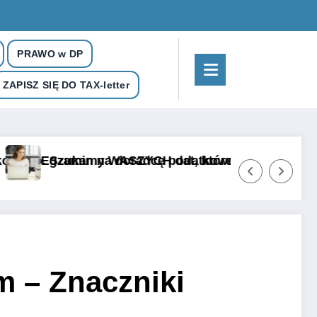
PRAWO w DP
ZAPISZ SIĘ DO TAX-letter
YCH dat, które zmieniły ten zawód
dcę podatkowego 2026 – koniec z bazą pytań i poc
10 darmowych bonus
m – Znaczniki