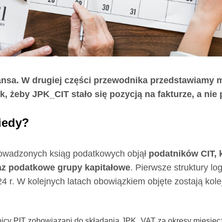
zansa. W drugiej części przewodnika przedstawiamy
 żeby JPK_CIT stało się pozycją na fakturze, a ni
iedy?
rowadzonych ksiąg podatkowych objął
podatników CIT,
az podatkowe grupy kapitałowe
. Pierwsze struktury 
 r. W kolejnych latach obowiązkiem objęte zostają kolej
nicy PIT zobowiązani do składania JPK_VAT za okresy miesięcz