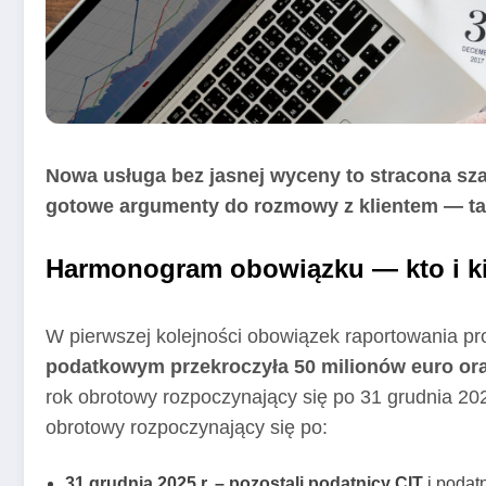
Nowa usługa bez jasnej wyceny to stracona s
gotowe argumenty do rozmowy z klientem — tak,
Harmonogram obowiązku — kto i k
W pierwszej kolejności obowiązek raportowania p
podatkowym przekroczyła 50 milionów euro or
rok obrotowy rozpoczynający się po 31 grudnia 2024
obrotowy rozpoczynający się po:
31 grudnia 2025 r. – pozostali podatnicy CIT
i podat