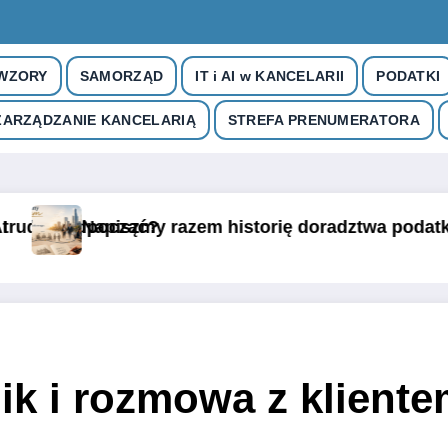
 WZORY
SAMORZĄD
IT i AI w KANCELARII
PODATKI
TKOWEGO
ZARZĄDZANIE KANCELARIĄ
STREFA PRENUMERATORA
em historię doradztwa podatkowego. Szukamy WASZ
Egzamin na dora
k i rozmowa z kliente