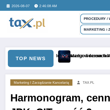
Skip
2026-08-07
2:46:09 AM
to
content
PROCEDURY /
PORTAL DORADCY PODA
MARKETING i 
 na urlop. Dlaczego liderom tak trudno odpocząć?
Marka w czasach AI
Napiszmy raz
TOP NEWS
Marketing I Zarządzanie Kancelarią
TAX.PL
Harmonogram, cenni