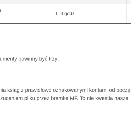
e
1–3 godz.
umenty powinny być trzy:
a ksiąg z prawidłowo oznakowanymi kontami od począt
rzuceniem pliku przez bramkę MF. To nie kwestia naszej 