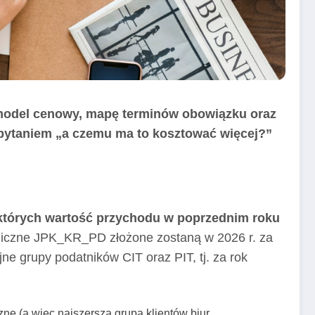
 model cenowy, mapę terminów obowiązku oraz
e pytaniem „a czemu ma to kosztować więcej?”
 których wartość przychodu w poprzednim roku
logiczne JPK_KR_PD złożone zostaną w 2026 r. za
ne grupy podatników CIT oraz PIT, tj. za rok
ne (a więc najszersza grupa klientów biur